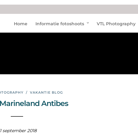
Mari
Home
Informatie fotoshoots
VTL Photography
nela
nd
OTOGRAPHY
/
VAKANTIE BLOG
 Marineland Antibes
1 september 2018