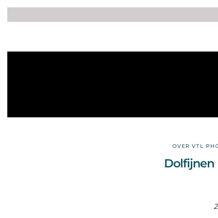
OVER VTL PH
Dolfijnen
2