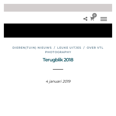
0
Or
ka’
s
DIEREN(TUIN) NIEUWS
/
LEUKE UITJES
/
OVER VTL
PHOTOGRAPHY
Terugblik 2018
4 januari 2019