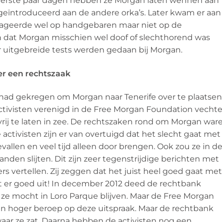
 eerste paar dagen hebben ze Morgan laten wennen aan
ïntroduceerd aan de andere orka’s. Later kwam er aan
reageerde wel op handgebaren maar niet op de
en dat Morgan misschien wel doof of slechthorend was
r uitgebreide tests werden gedaan bij Morgan.
r een rechtszaak
ad gekregen om Morgan naar Tenerife over te plaatsen
tivisten verenigd in de Free Morgan Foundation vecht
vrij te laten in zee. De rechtszaken rond om Morgan war
 activisten zijn er van overtuigd dat het slecht gaat met
allen en veel tijd alleen door brengen. Ook zou ze in d
nden slijten. Dit zijn zeer tegenstrijdige berichten met
s vertellen. Zij zeggen dat het juist heel goed gaat met
iet er goed uit! In december 2012 deed de rechtbank
, ze mocht in Loro Parque blijven. Maar de Free Morgan
ng in hoger beroep op deze uitspraak. Maar de rechtbank
waar ze zat. Daarna hebben de activisten nog een