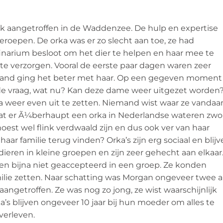
ek aangetroffen in de Waddenzee. De hulp en expertise
eroepen. De orka was er zo slecht aan toe, ze had
inarium besloot om het dier te helpen en haar mee te
e verzorgen. Vooral de eerste paar dagen waren zeer
rhand ging het beter met haar. Op een gegeven moment
 vraag, wat nu? Kan deze dame weer uitgezet worden
a weer even uit te zetten. Niemand wist waar ze vandaa
at er Ã¼berhaupt een orka in Nederlandse wateren zw
oest wel flink verdwaald zijn en dus ook ver van haar
haar familie terug vinden? Orka’s zijn erg sociaal en blij
ieren in kleine groepen en zijn zeer gehecht aan elkaar
en bijna niet geaccepteerd in een groep. Ze konden
ilie zetten. Naar schatting was Morgan ongeveer twee a
angetroffen. Ze was nog zo jong, ze wist waarschijnlijk
’s blijven ongeveer 10 jaar bij hun moeder om alles te
verleven.