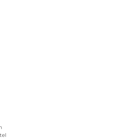
n
tel