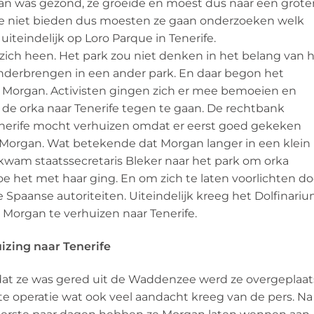
rgan was gezond, ze groeide en moest dus naar een grote
imte niet bieden dus moesten ze gaan onderzoeken welk
 uiteindelijk op Loro Parque in Tenerife.
 zich heen. Het park zou niet denken in het belang van 
onderbrengen in een ander park. En daar begon het
Morgan. Activisten gingen zich er mee bemoeien en
 de orka naar Tenerife tegen te gaan. De rechtbank
enerife mocht verhuizen omdat er eerst goed gekeken
Morgan. Wat betekende dat Morgan langer in een klein
l kwam staatssecretaris Bleker naar het park om orka
 het met haar ging. En om zich te laten voorlichten do
 Spaanse autoriteiten. Uiteindelijk kreeg het Dolfinari
organ te verhuizen naar Tenerife.
izing naar Tenerife
adat ze was gered uit de Waddenzee werd ze overgeplaat
ote operatie wat ook veel aandacht kreeg van de pers. Na