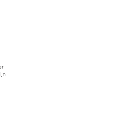
er
ijn