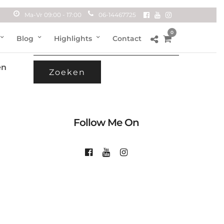
Ma-Vr 09:00 - 17:00
06-14467725
0
ZOEKEN
Blog
Highlights
Contact
et
NAAR:
en
Follow Me On