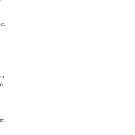
r
het
or
um
st