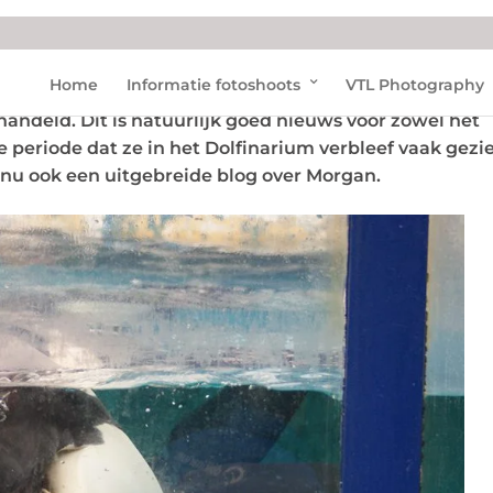
Home
Informatie fotoshoots
VTL Photography
ad van State bepaald dat het Dolfinarium volgens de w
andeld. Dit is natuurlijk goed nieuws voor zowel het
e periode dat ze in het Dolfinarium verbleef vaak gezi
 nu ook een uitgebreide blog over Morgan.