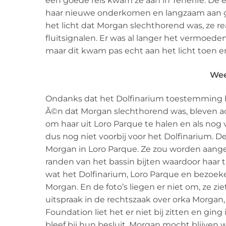
een goede reis kwam ze aan in Tenerife. De
haar nieuwe onderkomen en langzaam aan ge
het licht dat Morgan slechthorend was, ze 
fluitsignalen. Er was al langer het vermoed
maar dit kwam pas echt aan het licht toen e
Wee
Ondanks dat het Dolfinarium toestemming h
Ã©n dat Morgan slechthorend was, bleven ac
om haar uit Loro Parque te halen en als nog 
dus nog niet voorbij voor het Dolfinarium. De
Morgan in Loro Parque. Ze zou worden aangev
randen van het bassin bijten waardoor haar ta
wat het Dolfinarium, Loro Parque en bezoeker
Morgan. En de foto’s liegen er niet om, ze z
uitspraak in de rechtszaak over orka Morgan
Foundation liet het er niet bij zitten en gi
bleef bij hun besluit, Morgan mocht blijven 