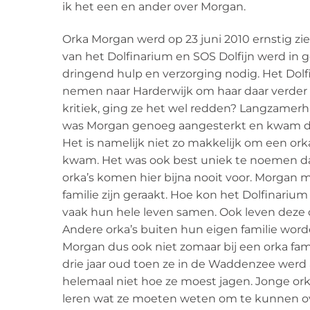
ik het een en ander over Morgan.
Orka Morgan werd op 23 juni 2010 ernstig zi
van het Dolfinarium en SOS Dolfijn werd in g
dringend hulp en verzorging nodig. Het Dolf
nemen naar Harderwijk om haar daar verder t
kritiek, ging ze het wel redden? Langzame
was Morgan genoeg aangesterkt en kwam de
Het is namelijk niet zo makkelijk om een ork
kwam. Het was ook best uniek te noemen d
orka’s komen hier bijna nooit voor. Morgan m
familie zijn geraakt. Hoe kon het Dolfinarium 
vaak hun hele leven samen. Ook leven deze d
Andere orka’s buiten hun eigen familie word
Morgan dus ook niet zomaar bij een orka fam
drie jaar oud toen ze in de Waddenzee werd a
helemaal niet hoe ze moest jagen. Jonge orka
leren wat ze moeten weten om te kunnen o