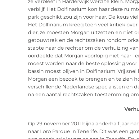
ze verbleef in Harderwijk werd te klein. Mo
verblijf. Het Dolfinarium kon haar deze ru
park geschikt zou zijn voor haar. De keus viel
Het Dolfinarium kreeg toen veel kritiek over
dier, ze moesten Morgan uitzetten en niet 
getouwtrek en de rechtszaken rondom orka 
stapte naar de rechter om de verhuizing van
oordeelde dat Morgan voorlopig niet naar T
moest worden naar de beste oplossing voor 
bassin moest blijven in Dolfinarium. Vrij sne
Morgan een bezoek te brengen en te zien hoe
verschillende Nederlandse specialisten en de
na een aantal rechtszaken toestemming om M
Verhu
Op 29 november 2011 bijna anderhalf jaar n
naar Loro Parque in Tenerife. Dit was een gr