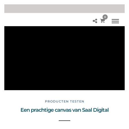
0
Sa
al
Di
git
alN
ed
erl
an
d
PRODUCTEN TESTEN
Een prachtige canvas van Saal Digital