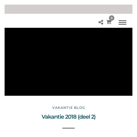
0
Va
ka
nti
e
blo
g
Val
en
cia
VAKANTIE BLOG
Vakantie 2018 (deel 2)