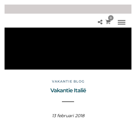
0
Va
ka
nti
e
Ro
me
VAKANTIE BLOG
Vakantie Italië
13 februari 2018