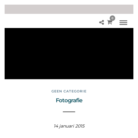
0
wa
t is
IS
O
wa
ard
e
GEEN CATEGORIE
Fotografie
14 januari 2015