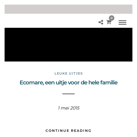
0
Ze
eh
on
de
n
LEUKE UITJES
Ecomare, een uitje voor de hele familie
1 mei 2015
CONTINUE READING