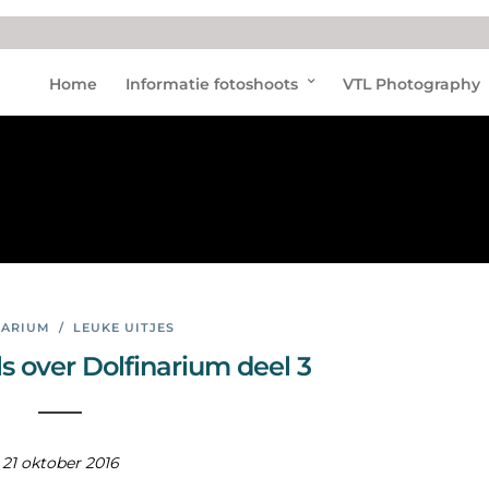
zeez
Home
Informatie fotoshoots
VTL Photography
oogd
ieren
NARIUM
/
LEUKE UITJES
s over Dolfinarium deel 3
21 oktober 2016