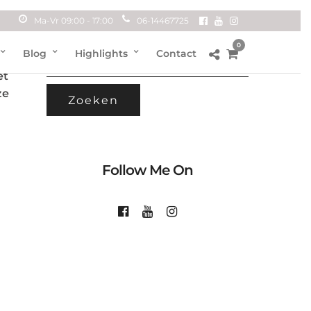
Ma-Vr 09:00 - 17:00
06-14467725
0
ZOEKEN
Blog
Highlights
Contact
ver
NAAR:
et
ze
Follow Me On