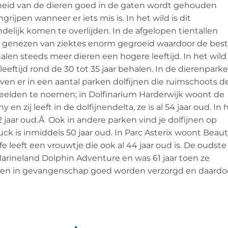
eid van de dieren goed in de gaten wordt gehouden
rijpen wanneer er iets mis is. In het wild is dit
delijk komen te overlijden. In de afgelopen tientallen
et genezen van ziektes enorm gegroeid waardoor de bes
en steeds meer dieren een hogere leeftijd. In het wild
eftijd rond de 30 tot 35 jaar behalen. In de dierenpark
en er in een aantal parken dolfijnen die ruimschoots d
eelden te noemen; in Dolfinarium Harderwijk woont de
en zij leeft in de dolfijnendelta, ze is al 54 jaar oud. In 
42 jaar oud.Â Ook in andere parken vind je dolfijnen op
Puck is inmiddels 50 jaar oud. In Parc Asterix woont Beau
ife leeft een vrouwtje die ook al 44 jaar oud is. De oudste
Â Marineland Dolphin Adventure en was 61 jaar toen ze
fijnen in gevangenschap goed worden verzorgd en daardo