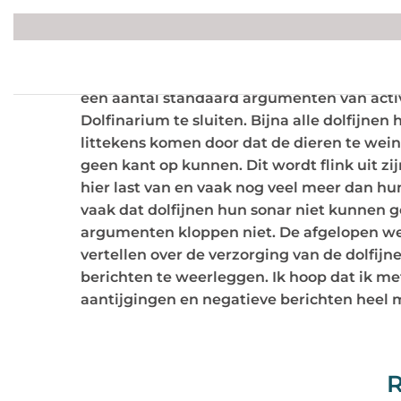
Ook deze week weer een blog met feiten en 
een aantal standaard argumenten van activi
Dolfinarium te sluiten. Bijna alle dolfijnen
littekens komen door dat de dieren te wein
geen kant op kunnen. Dit wordt flink uit z
hier last van en vaak nog veel meer dan hu
vaak dat dolfijnen hun sonar niet kunnen g
argumenten kloppen niet. De afgelopen wek
vertellen over de verzorging van de dolfijn
berichten te weerleggen. Ik hoop dat ik me
aantijgingen en negatieve berichten heel m
R