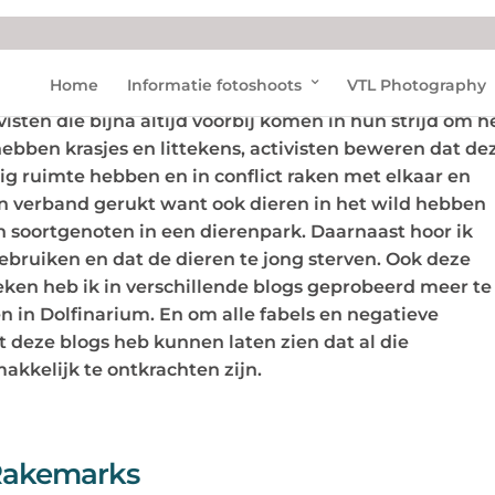
Home
Informatie fotoshoots
VTL Photography
fabels over Dolfinarium. Dit keer wil ik het hebben o
sten die bijna altijd voorbij komen in hun strijd om h
 hebben krasjes en littekens, activisten beweren dat de
ig ruimte hebben en in conflict raken met elkaar en
ijn verband gerukt want ook dieren in het wild hebben
n soortgenoten in een dierenpark. Daarnaast hoor ik
ebruiken en dat de dieren te jong sterven. Ook deze
en heb ik in verschillende blogs geprobeerd meer te
en in Dolfinarium. En om alle fabels en negatieve
t deze blogs heb kunnen laten zien dat al die
akkelijk te ontkrachten zijn.
akemarks