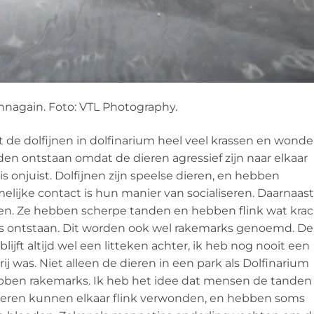
innagain. Foto: VTL Photography.
at de dolfijnen in dolfinarium heel veel krassen en wond
 ontstaan omdat de dieren agressief zijn naar elkaar
s onjuist. Dolfijnen zijn speelse dieren, en hebben
melijke contact is hun manier van socialiseren. Daarnaast
ten. Ze hebben scherpe tanden en hebben flink wat kra
djes ontstaan. Dit worden ook wel rakemarks genoemd. De
ijft altijd wel een litteken achter, ik heb nog nooit een
ij was. Niet alleen de dieren in een park als Dolfinarium
hebben rakemarks. Ik heb het idee dat mensen de tanden
dieren kunnen elkaar flink verwonden, en hebben soms