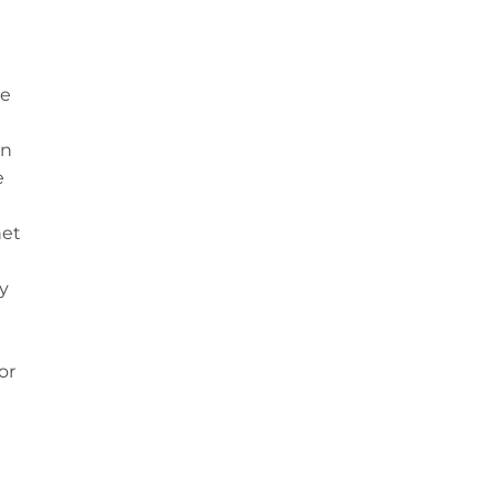
te
en
e
het
ty
or