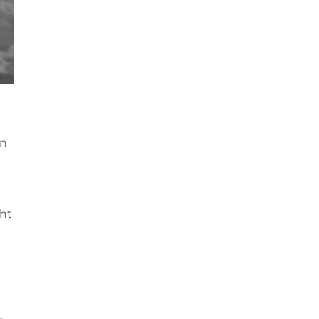
en
cht