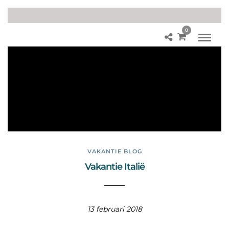
0
Zw
em
me
n
in
Ro
me
VAKANTIE BLOG
Vakantie Italië
13 februari 2018