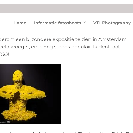
Home
Informatie fotoshoots
VTL Photography
 Art of the Brick
derom een bijzondere expositie te zien in Amsterdam
d vroeger, en is nog steeds populair. Ik denk dat
EGO
!