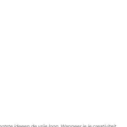
ootste ideeen de vrije loop. Wanneer je je creativiteit