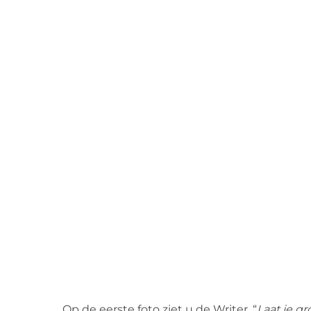
Op de eerste foto ziet u de Writer. “
Laat je gr