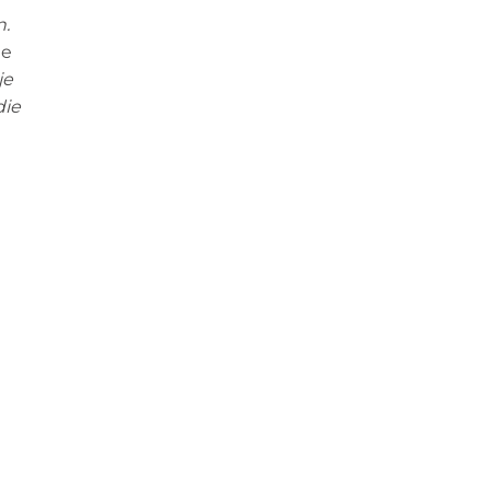
n.
ie
je
die