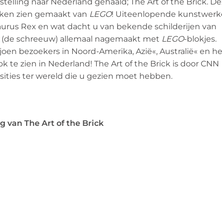
lling naar Nederland gehaald; The Art of the Brick. D
erken zien gemaakt van
LEGO
! Uiteenlopende kunstwer
urus Rex en wat dacht u van bekende schilderijen van
 (de schreeuw) allemaal nagemaakt met
LEGO
-blokjes.
iljoen bezoekers in Noord-Amerika,
Azië
«, Australië« en h
 te zien in Nederland! The Art of the Brick is door CNN
sities ter wereld die u gezien moet hebben.
g van The Art of the Brick