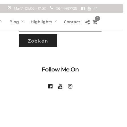
Ma-Vr 09:00 - 17:00
06-14467725
0
ZOEKEN
Blog
Highlights
Contact
NAAR:
Follow Me On