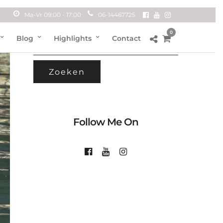
Ma-Vr 09:00 - 17:00
06-14467725
0
ZOEKEN
Blog
Highlights
Contact
NAAR:
Follow Me On