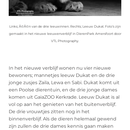
Links; Ã©Ã©n van de drie leeuwinnen. Rechts; Leeuw Dukat. Foto’s zijn
gemaakt in het nieuwe leeuwenverblijf in DierenPark Amersfoort door
VTL Photography.
In het nieuwe verblijf wonen nu vier nieuwe
bewoners; mannetjes leeuw Dukat en de drie
jonge zusjes Zaila, Lewa en Sabi. Dukat komt uit
een Poolse dierentuin, en de drie jonge dames
komen uit GaiaZOO Kerkrade. Leeuw Dukat is al
vol op aan het genieten van het buitenverblijf.
De drie vrouwtjes zitten nog in het
binnenverblijf. Als de dieren helemaal gewend
zijn zullen de drie dames kennis gaan maken