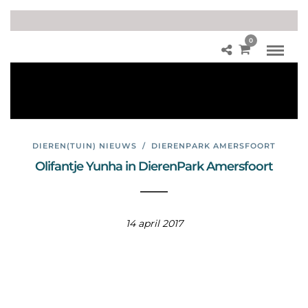
0
ba
by
olif
ant
DIEREN(TUIN) NIEUWS
/
DIERENPARK AMERSFOORT
Olifantje Yunha in DierenPark Amersfoort
14 april 2017