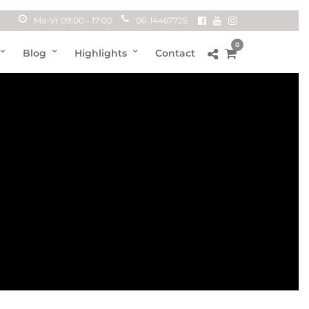
Ma-Vr 09:00 - 17:00
06-14467725
0
Blog
Highlights
Contact