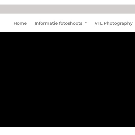
Diere
Home
Informatie fotoshoots
VTL Photography
nPar
k
Ame
rsfoo
rt