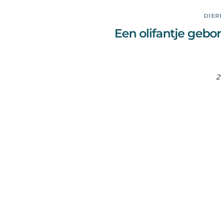
DIER
Een olifantje gebo
2