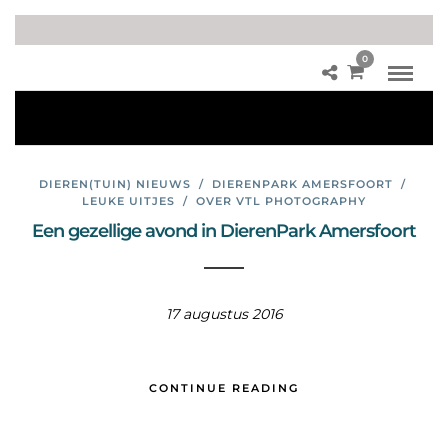
0
da
sse
n
DIEREN(TUIN) NIEUWS
/
DIERENPARK AMERSFOORT
/
LEUKE UITJES
/
OVER VTL PHOTOGRAPHY
Een gezellige avond in DierenPark Amersfoort
17 augustus 2016
CONTINUE READING