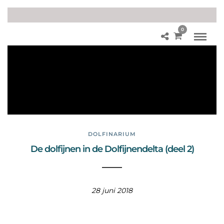
0
Do
lfij
ne
nd
elt
a
DOLFINARIUM
De dolfijnen in de Dolfijnendelta (deel 2)
28 juni 2018