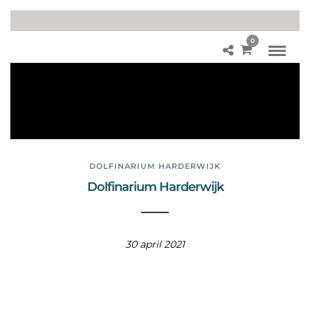
0
Do
lfin
ari
u
m
DOLFINARIUM HARDERWIJK
Dolfinarium Harderwijk
30 april 2021