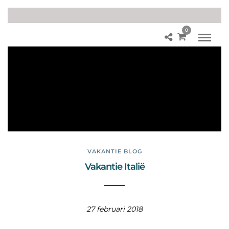
0
For
u
m
Ro
ma
nu
m
VAKANTIE BLOG
Vakantie Italië
27 februari 2018