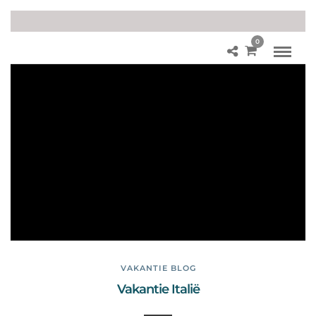
0
He
t
Va
tic
aa
n
Mu
se
u
m
VAKANTIE BLOG
Vakantie Italië