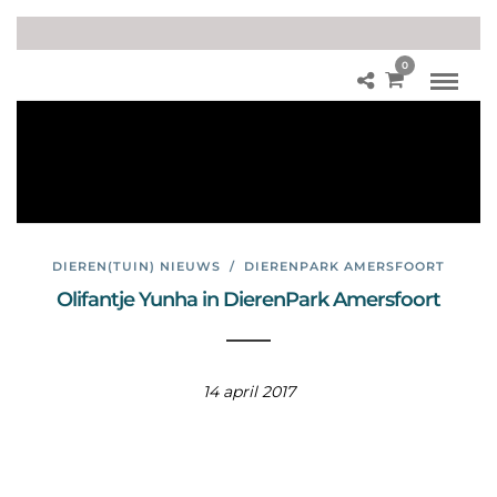
0
Le
uk
da
gje
uit
DIEREN(TUIN) NIEUWS
/
DIERENPARK AMERSFOORT
Olifantje Yunha in DierenPark Amersfoort
14 april 2017