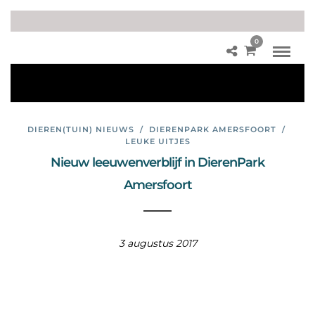
0
lee
uw
en
DIEREN(TUIN) NIEUWS
/
DIERENPARK AMERSFOORT
/
LEUKE UITJES
Nieuw leeuwenverblijf in DierenPark
Amersfoort
3 augustus 2017